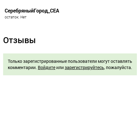
СеребряныйГород_СЕА
остаток: Нет
Отзывы
Только зарегистрированные пользователи могут оставлять
комментарии.
Войдите
или
зарегистрируйтесь
, пожалуйста.
Отзывов ещё нет, ваш может стать первым.
© 2015 - 2026 Ангел - сеть магазинов парфюмерии и косметики
Разработка сайта -
Uberweb.ru