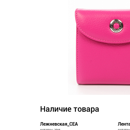
Наличие товара
Лежневская_СЕА
Лент
остаток: Нет
остаток