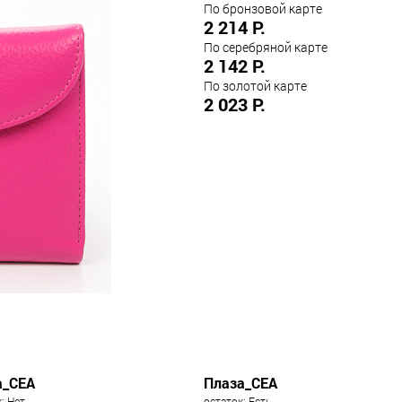
По бронзовой карте
2 214 Р.
По серебряной карте
2 142 Р.
По золотой карте
2 023 Р.
а_СЕА
Плаза_СЕА
: Нет
остаток: Есть