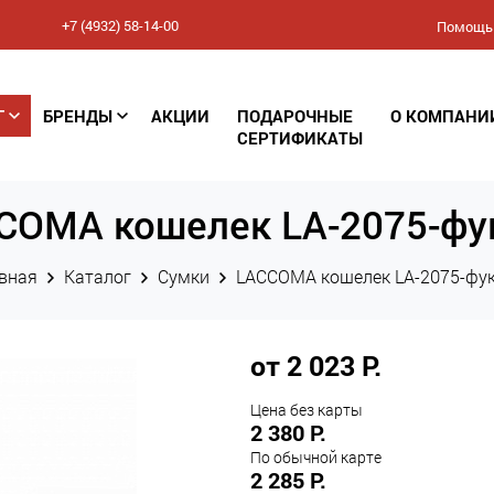
+7 (4932) 58-14-00
Помощь
Соглашение
Г
БРЕНДЫ
АКЦИИ
ПОДАРОЧНЫЕ
О КОМПАНИ
конфиденциальности
СЕРТИФИКАТЫ
(Политика обработки
COMA кошелек LA-2075-фу
персональных данных)
вная
Каталог
Сумки
LACCOMA кошелек LA-2075-фу
от 2 023 Р.
Цена без карты
2 380 Р.
По обычной карте
2 285 Р.