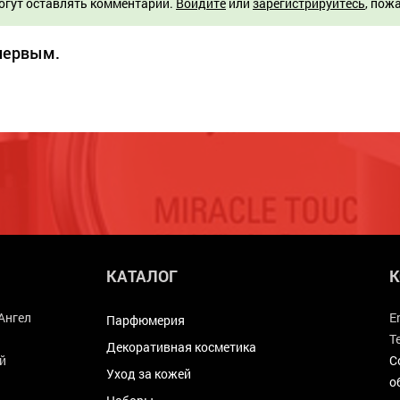
огут оставлять комментарии.
Войдите
или
зарегистрируйтесь
, пож
 первым.
КАТАЛОГ
К
Ангел
E
Парфюмерия
Т
Декоративная косметика
й
С
Уход за кожей
о