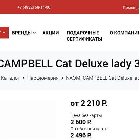
+7 (4932) 58-14-00
Помощь
Соглашение
Г
БРЕНДЫ
АКЦИИ
ПОДАРОЧНЫЕ
О КОМПАНИ
конфиденциальности
СЕРТИФИКАТЫ
(Политика обработки
AMPBELL Cat Deluxe lady 
персональных данных)
Каталог
Парфюмерия
NAOMI CAMPBELL Cat Deluxe la
от 2 210 Р.
Цена без карты
2 600 Р.
По обычной карте
2 496 Р.