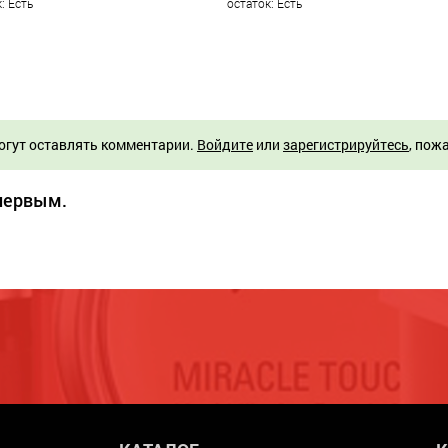
: Есть
остаток: Есть
огут оставлять комментарии.
Войдите
или
зарегистрируйтесь
, пож
 первым.