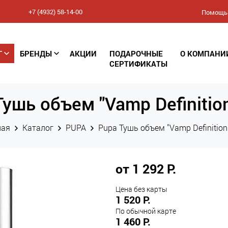
+7 (4932) 58-14-00
Помощь
Соглашение
Г
БРЕНДЫ
АКЦИИ
ПОДАРОЧНЫЕ
О КОМПАНИ
конфиденциальности
СЕРТИФИКАТЫ
(Политика обработки
ушь объем "Vamp Definitio
персональных данных)
ная
Каталог
PUPA
Pupa Тушь объем "Vamp Definition
от 1 292 Р.
Цена без карты
1 520 Р.
По обычной карте
1 460 Р.