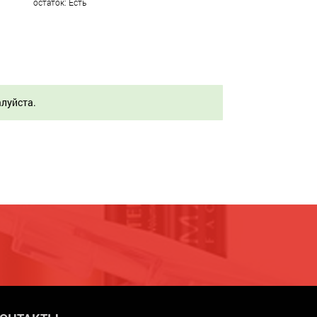
остаток: Есть
алуйста.