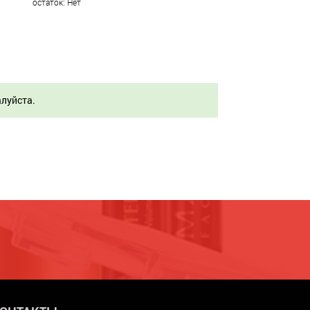
остаток: Нет
алуйста.