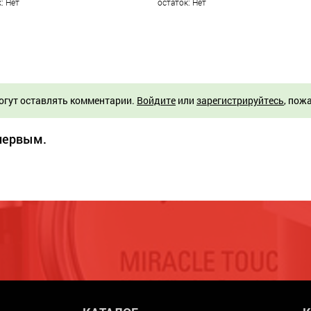
: Нет
остаток: Нет
огут оставлять комментарии.
Войдите
или
зарегистрируйтесь
, пож
 первым.