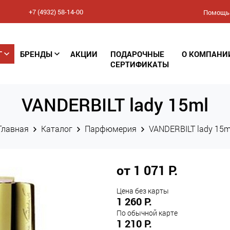
+7 (4932) 58-14-00
Помощь
Соглашение
Г
БРЕНДЫ
АКЦИИ
ПОДАРОЧНЫЕ
О КОМПАНИ
конфиденциальности
СЕРТИФИКАТЫ
(Политика обработки
VANDERBILT lady 15ml
персональных данных)
Главная
Каталог
Парфюмерия
VANDERBILT lady 15m
от 1 071 Р.
Цена без карты
1 260 Р.
По обычной карте
1 210 Р.