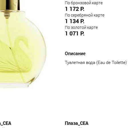
По бронзовой карте
1 172 Р.
По серебряной карте
1 134 Р.
По золотой карте
1 071 Р.
Описание
Туалетная вода (Eau de Toilette)
а_СЕА
Плаза_СЕА