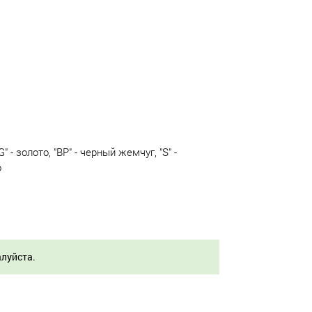
 - золото, "BP" - черный жемчуг, "S" -
о
алуйста.