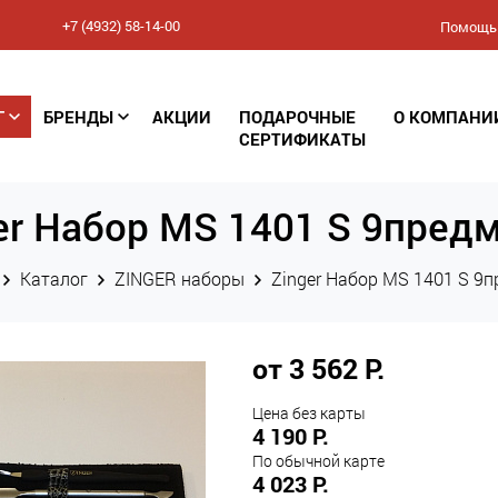
+7 (4932) 58-14-00
Помощь
Соглашение
Г
БРЕНДЫ
АКЦИИ
ПОДАРОЧНЫЕ
О КОМПАНИ
конфиденциальности
СЕРТИФИКАТЫ
(Политика обработки
er Набор MS 1401 S 9пред
персональных данных)
Каталог
ZINGER наборы
Zinger Набор MS 1401 S 9
от 3 562 Р.
Цена без карты
4 190 Р.
По обычной карте
4 023 Р.