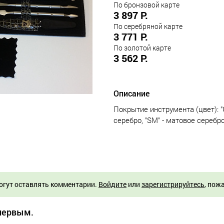
По бронзовой карте
3 897 Р.
По серебряной карте
3 771 Р.
По золотой карте
3 562 Р.
Описание
Покрытие инструмента (цвет): "G"
серебро, "SM" - матовое серебр
огут оставлять комментарии.
Войдите
или
зарегистрируйтесь
, пож
 первым.